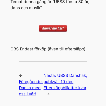
Temat denna gång är ”UBSS första 30 år,
dans och musik”.
OBS Endast förköp (även till eftersläpp).
←
Nästa:
UBSS Danshak,
Föregående:
pubkväll 10 dec,
Dansa med
Eftersläppbiljetter kvar
oss i vår!
→