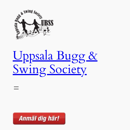
Hoppa
till
innehåll
Uppsala Bugg &
Swing Society