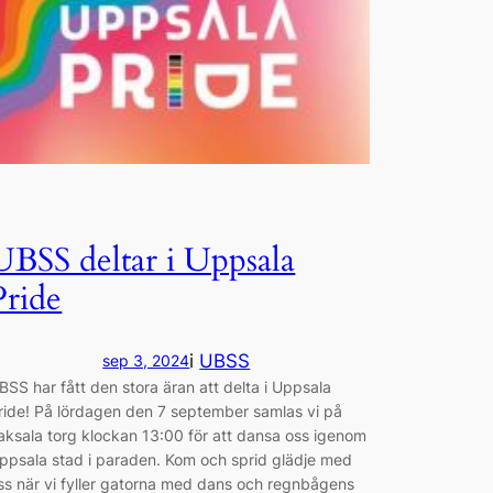
UBSS deltar i Uppsala
Pride
i
UBSS
sep 3, 2024
BSS har fått den stora äran att delta i Uppsala
ride! På lördagen den 7 september samlas vi på
aksala torg klockan 13:00 för att dansa oss igenom
ppsala stad i paraden. Kom och sprid glädje med
ss ​när vi fyller gatorna med dans och regnbågens