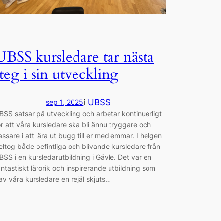
UBSS kursledare tar nästa
steg i sin utveckling
i
UBSS
sep 1, 2025
BSS satsar på utveckling och arbetar kontinuerligt
ör att våra kursledare ska bli ännu tryggare och
assare i att lära ut bugg till er medlemmar. I helgen
eltog både befintliga och blivande kursledare från
BSS i en kursledarutbildning i Gävle. Det var en
antastiskt lärorik och inspirerande utbildning som
av våra kursledare en rejäl skjuts…