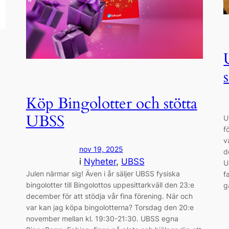
Köp Bingolotter och stötta
UBSS
U
f
v
nov 19, 2025
d
i
Nyheter
, 
UBSS
U
Julen närmar sig! Även i år säljer UBSS fysiska
f
bingolotter till Bingolottos uppesittarkväll den 23:e
g
december för att stödja vår fina förening. När och
var kan jag köpa bingolotterna? Torsdag den 20:e
november mellan kl. 19:30-21:30. UBSS egna