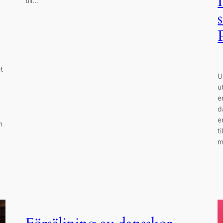
till…
t
U
u
e
d
e
n
t
m