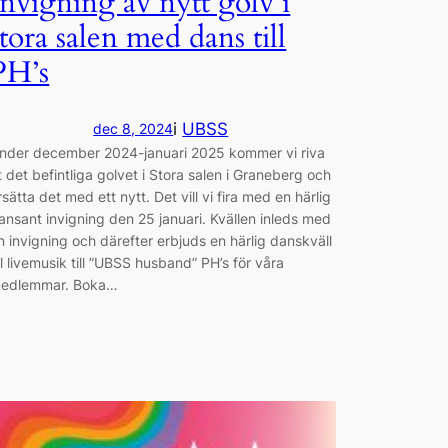
Invigning av nytt golv i
stora salen med dans till
PH’s
i
UBSS
dec 8, 2024
nder december 2024-januari 2025 kommer vi riva
t det befintliga golvet i Stora salen i Graneberg och
rsätta det med ett nytt. Det vill vi fira med en härlig
ansant invigning den 25 januari. Kvällen inleds med
n invigning och därefter erbjuds en härlig danskväll
ill livemusik till ”UBSS husband” PH’s för våra
edlemmar. Boka…