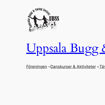
Hoppa
till
innehåll
Uppsala Bugg 
Föreningen
Danskurser & Aktiviteter
Täv