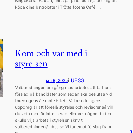
BingoBerra, Fabian, finns på plats och hjälper dig att
köpa dina bingolotter i Trötta fotens Café i…
Kom och var med i
styrelsen
i
UBSS
jan 9, 2025
Valberedningen är i gång med arbetet att ta fram
förslag på kandidater som sedan ska beslutas vid
föreningens årsmöte 5 feb! Valberedningens
uppdrag är att föreslå styrelse och revisorer så vill
du veta mer, är intresserad eller vet någon du tror
skulle vilja arbeta i styrelsen skriv till
valberedningen@ubss.se Vi tar emot förslag fram