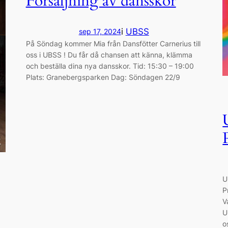
Försäljning av dansskor
i
UBSS
sep 17, 2024
På Söndag kommer Mia från Dansfötter Carnerius till
oss i UBSS ! Du får då chansen att känna, klämma
och beställa dina nya dansskor. Tid: 15:30 – 19:00
Plats: Granebergsparken Dag: Söndagen 22/9
U
P
V
U
o