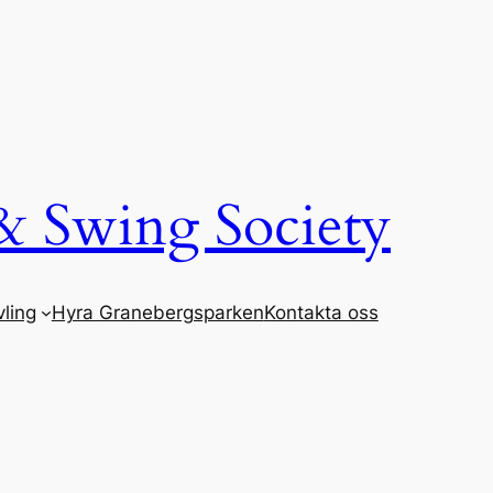
& Swing Society
ling
Hyra Granebergsparken
Kontakta oss