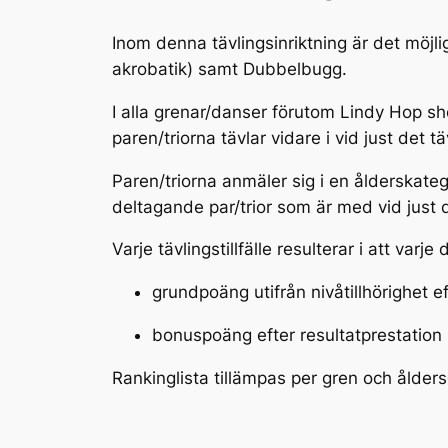
Inom denna tävlingsinriktning är det möjli
akrobatik) samt Dubbelbugg.
I alla grenar/danser förutom Lindy Hop s
paren/triorna tävlar vidare i vid just det tä
Paren/triorna anmäler sig i en ålderskateg
deltagande par/trior som är med vid just det
Varje tävlingstillfälle resulterar i att varj
grundpoäng utifrån nivåtillhörighet 
bonuspoäng efter resultatprestation
Rankinglista tillämpas per gren och ålde