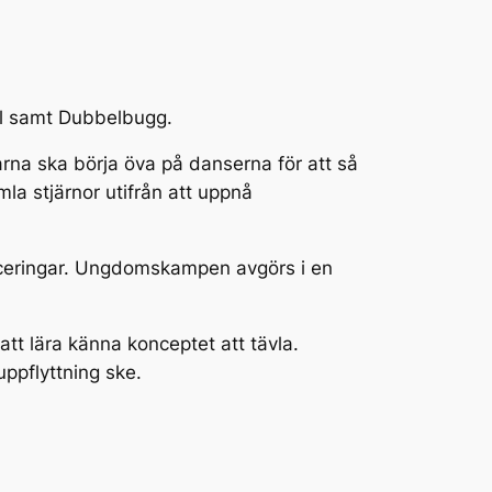
oll samt Dubbelbugg.
arna ska börja öva på danserna för att så
mla stjärnor utifrån att uppnå
aceringar. Ungdomskampen avgörs i en
 att lära känna konceptet att tävla.
uppflyttning ske.