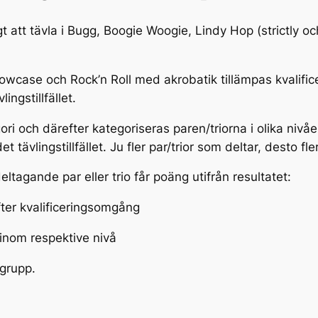
gt att tävla i Bugg, Boogie Woogie, Lindy Hop (strictly 
howcase och Rock’n Roll med akrobatik tillämpas kvalifi
vlingstillfället.
ori och därefter kategoriseras paren/triorna i olika nivå
 tävlingstillfället. Ju fler par/trior som deltar, desto fl
e deltagande par eller trio får poäng utifrån resultatet:
efter kvalificeringsomgång
 inom respektive nivå
rsgrupp.