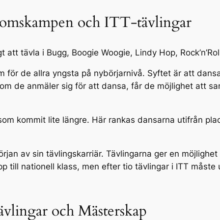
domskampen och ITT-tävlingar
igt att tävla i Bugg, Boogie Woogie, Lindy Hop, Rock’n’R
 för de allra yngsta på nybörjarnivå. Syftet är att dans
som de anmäler sig för att dansa, får de möjlighet att sa
som kommit lite längre. Här rankas dansarna utifrån pl
början av sin tävlingskarriär. Tävlingarna ger en möjlighet
 till nationell klass, men efter tio tävlingar i ITT måste 
tävlingar och Mästerskap