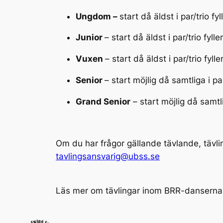
Ungdom –
start då äldst i par/trio f
Junior
– start då äldst i par/trio fyl
Vuxen
– start då äldst i par/trio fyl
Senior
– start möjlig då samtliga i p
Grand Senior
– start möjlig då samtli
Om du har frågor gällande tävlande, tävl
tavlingsansvarig@ubss.se
Läs mer om tävlingar inom BRR-danserna