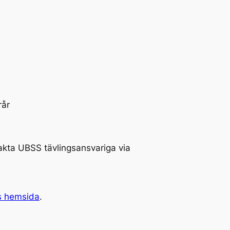
erår
akta UBSS tävlingsansvariga via
s hemsida
.