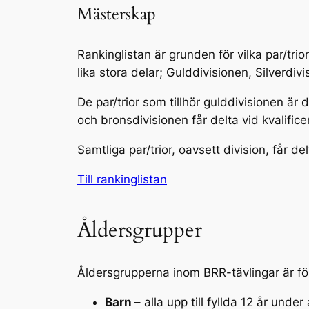
Mästerskap
Rankinglistan är grunden för vilka par/trior
lika stora delar; Gulddivisionen, Silverdi
De par/trior som tillhör gulddivisionen är di
och bronsdivisionen får delta vid kvalificer
Samtliga par/trior, oavsett division, får d
Till rankinglistan
Åldersgrupper
Åldersgrupperna inom BRR-tävlingar är f
Barn
– alla upp till fyllda 12 år unde