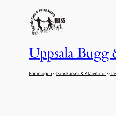
Hoppa
till
innehåll
Uppsala Bugg 
Föreningen
Danskurser & Aktiviteter
Täv