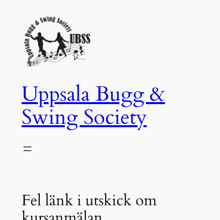
Hoppa
till
innehåll
Uppsala Bugg &
Swing Society
Fel länk i utskick om
kursanmälan