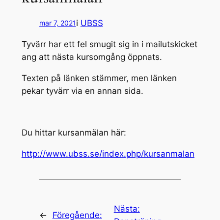
i
UBSS
mar 7, 2021
Tyvärr har ett fel smugit sig in i mailutskicket
ang att nästa kursomgång öppnats.
Texten på länken stämmer, men länken
pekar tyvärr via en annan sida.
Du hittar kursanmälan här:
http://www.ubss.se/index.php/kursanmalan
Nästa:
←
Föregående: