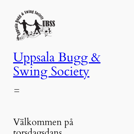
Hoppa
till
innehåll
Uppsala Bugg &
Swing Society
Välkommen på
torsdagsdans