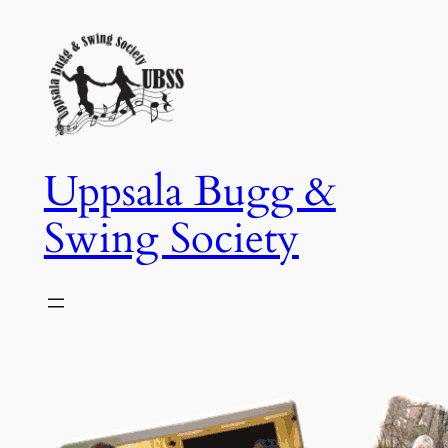
Hoppa
till
innehåll
Uppsala Bugg &
Swing Society