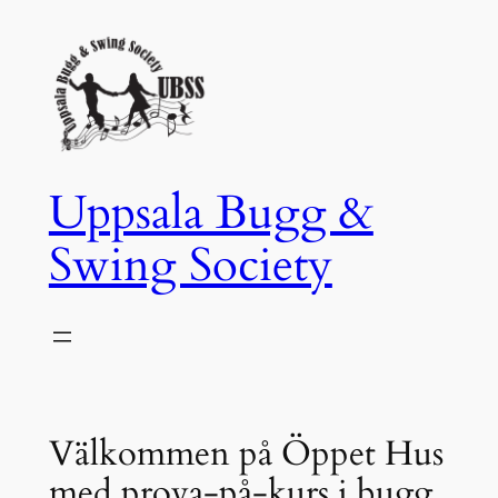
Hoppa
till
innehåll
Uppsala Bugg &
Swing Society
Välkommen på Öppet Hus
med prova-på-kurs i bugg,