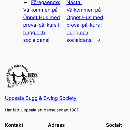
←
Föregående:
Nästa:
Välkommen på
Välkommen på
Öppet Hus med
Öppet Hus med
prova-på-kurs i
prova-på-kurs i
bugg och
bugg och
socialdans!
socialdans!
→
Uppsala Bugg & Swing Society
Har fått Uppsala att dansa sedan 1981
Kontakt
Adress
Socialt