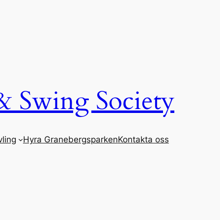
& Swing Society
ling
Hyra Granebergsparken
Kontakta oss