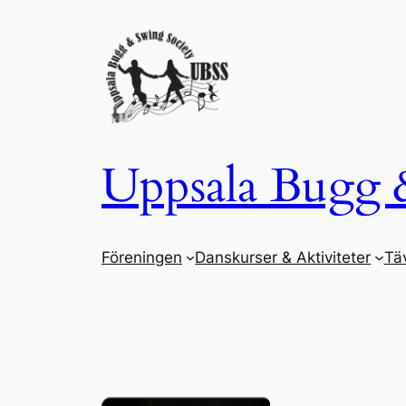
Hoppa
till
innehåll
Uppsala Bugg 
Föreningen
Danskurser & Aktiviteter
Täv