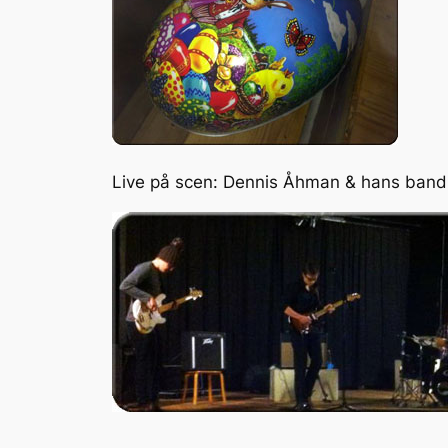
Live på scen: Dennis Åhman & hans band