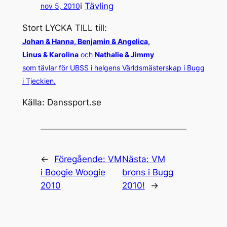
i
Tävling
nov 5, 2010
Stort LYCKA TILL till:
Johan & Hanna, Benjamin & Angelica,
Linus & Karolina
och
Nathalie & Jimmy
som tävlar för UBSS i helgens Världsmästerskap i Bugg
i Tjeckien.
Källa: Danssport.se
←
Föregående:
VM
Nästa:
VM
i Boogie Woogie
brons i Bugg
2010
2010!
→