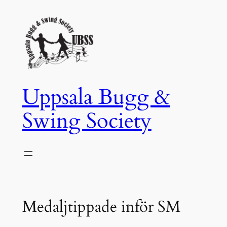
Hoppa
till
innehåll
Uppsala Bugg &
Swing Society
Medaljtippade inför SM