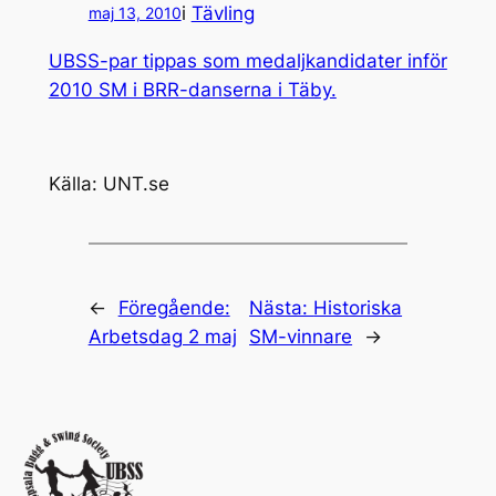
i
Tävling
maj 13, 2010
UBSS-par tippas som medaljkandidater inför
2010 SM i BRR-danserna i Täby.
Källa: UNT.se
←
Föregående:
Nästa:
Historiska
Arbetsdag 2 maj
SM-vinnare
→