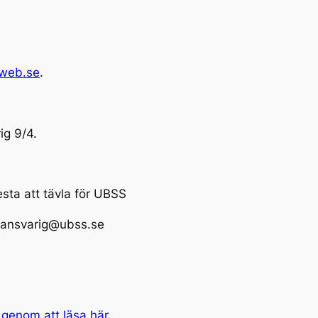
web.se
.
ig 9/4.
testa att tävla för UBSS
gsansvarig@ubss.se
genom att läsa här.