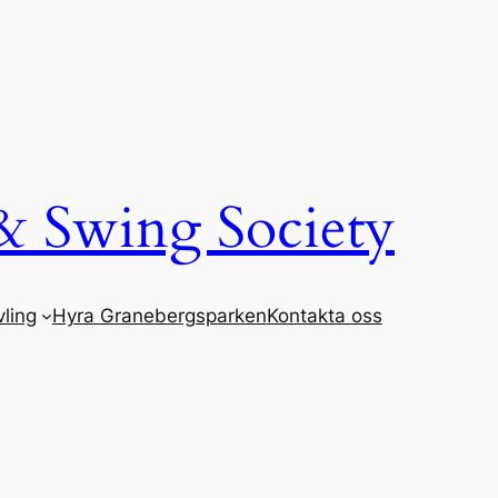
& Swing Society
ling
Hyra Granebergsparken
Kontakta oss