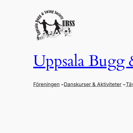
Hoppa
till
innehåll
Uppsala Bugg 
Föreningen
Danskurser & Aktiviteter
Täv