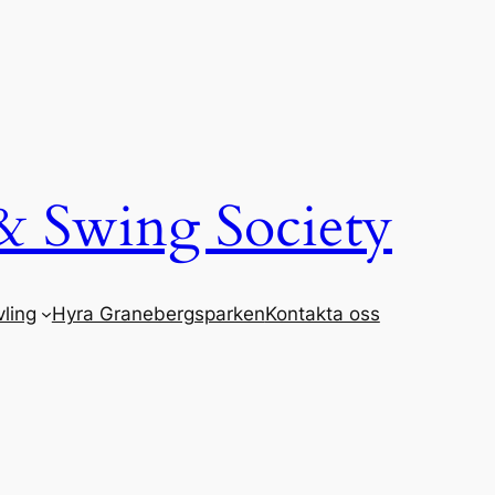
& Swing Society
ling
Hyra Granebergsparken
Kontakta oss