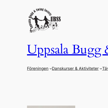
Hoppa
till
innehåll
Uppsala Bugg 
Föreningen
Danskurser & Aktiviteter
Täv