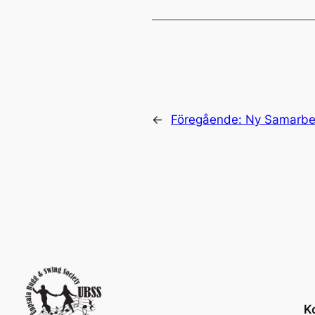
←
Föregående:
Ny Samarbet
K