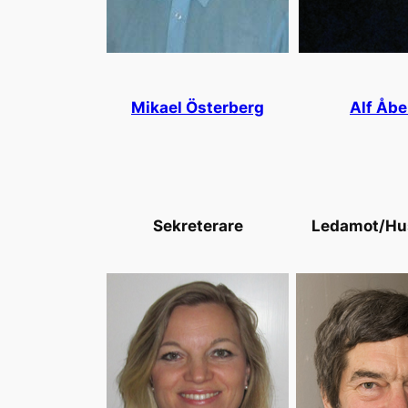
Mikael Österberg
Alf Åbe
Sekreterare
Ledamot/Hu