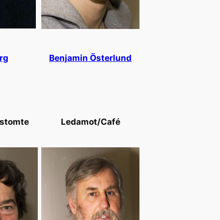
rg
Benjamin Österlund
stomte
Ledamot/Café