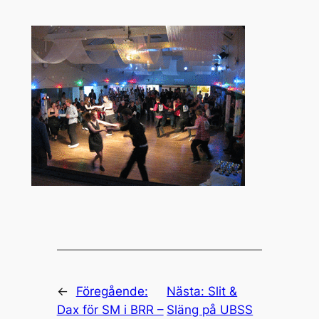
←
Föregående:
Nästa:
Slit &
Dax för SM i BRR –
Släng på UBSS