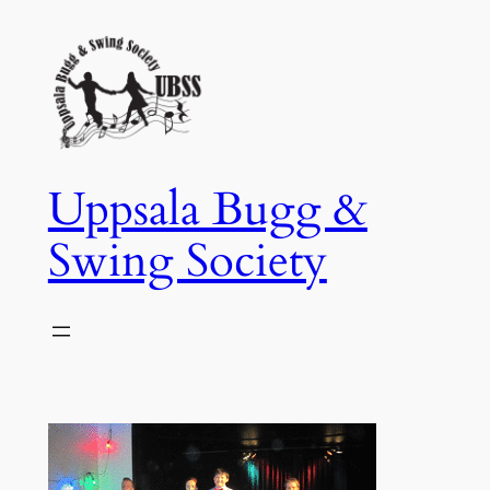
Hoppa
till
innehåll
Uppsala Bugg &
Swing Society