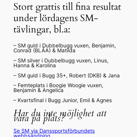
Stort grattis till fina resultat
under lördagens SM-
tävlingar, bl.a:
– SM guld i Dubbelbugg vuxen, Benjamin,
Conrad (BLÅA) & Matilda
– SM silver i Dubbelbugg vuxen, Linus,
Hanna & Karolina
– SM guld i Bugg 35+, Robert (DKB) & Jana
– Femteplats i Boogie Woogie vuxen,
Benjamin & Angelica
– Kvartsfinal i Bugg Junior, Emil & Agnes
Har du inte möjlighet att
vara på plats?
Se SM via Danssportsförbundets
webbsändning.