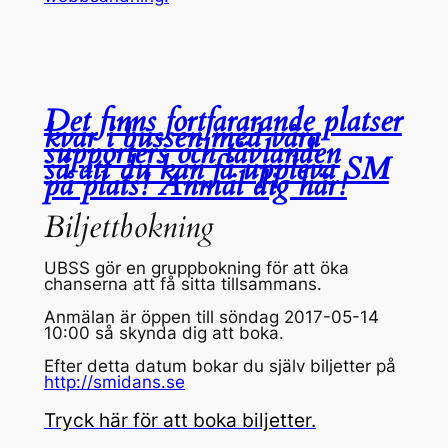
Det finns fortfararande platser
kvar i bussen med våra
supporters och tävlanden
så att du kan få uppleva SM
på plats! Anmäl dig här!
Biljettbokning
UBSS gör en gruppbokning för att öka
chanserna att få sitta tillsammans.
Anmälan är öppen till söndag 2017-05-14
10:00 så skynda dig att boka.
Efter detta datum bokar du själv biljetter på
http://smidans.se
Tryck här för att boka biljetter.