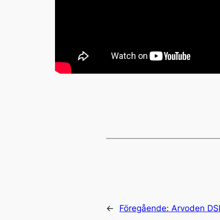
←
Föregående:
Arvoden DS