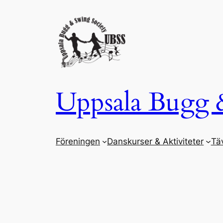
Hoppa
till
innehåll
Uppsala Bugg 
Föreningen
Danskurser & Aktiviteter
Täv