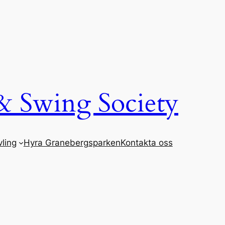
& Swing Society
ling
Hyra Granebergsparken
Kontakta oss