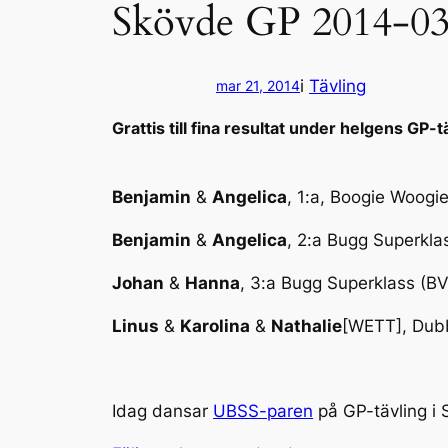
Skövde GP 2014-0
i
Tävling
mar 21, 2014
Grattis till fina resultat under helgens GP-t
Benjamin
&
Angelica
, 1:a, Boogie Woog
Benjamin
&
Angelica
, 2:a Bugg Superkla
Johan
&
Hanna
, 3:a Bugg Superklass (B
Linus
&
Karolina
&
Nathalie
[WETT], Dub
Idag dansar
UBSS-paren
på GP-tävling i 