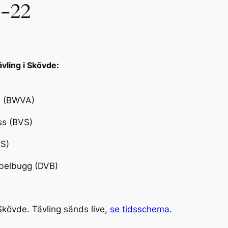
3-22
ävling i Skövde:
ie (BWVA)
ss (BVS)
VS)
belbugg (DVB)
Skövde. Tävling sänds live,
se tidsschema.