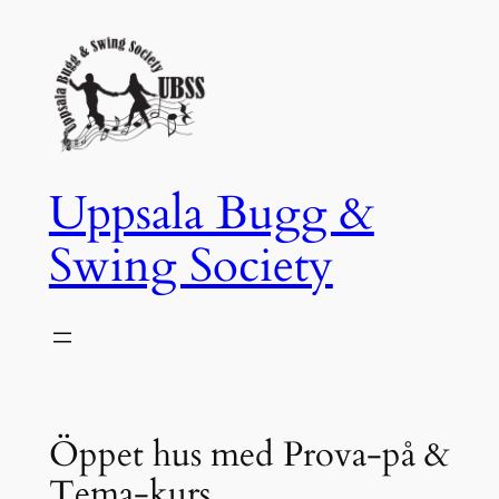
Hoppa
till
innehåll
Uppsala Bugg &
Swing Society
Öppet hus med Prova-på &
Tema-kurs