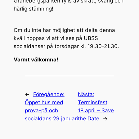
Granebergsparken fylls av skratt, sväng och
härlig stämning!
Om du inte har möjlighet att delta denna
kväll hoppas vi att vi ses på UBSS
socialdanser på torsdagar kl. 19.30-21.30.
Varmt välkomna!
←
Föregående:
Nästa:
Öppet hus med
Terminsfest
prova-på och
18 april – Save
socialdans 29 januari
the Date
→