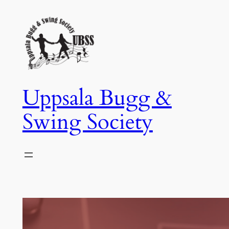
Hoppa
till
innehåll
Uppsala Bugg &
Swing Society