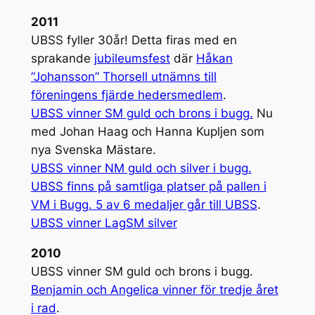
2011
UBSS fyller 30år! Detta firas med en
sprakande
jubileumsfest
där
Håkan
”Johansson” Thorsell utnämns till
föreningens fjärde hedersmedlem
.
UBSS vinner SM guld och brons i bugg.
Nu
med Johan Haag och Hanna Kupljen som
nya Svenska Mästare.
UBSS vinner NM guld och silver i bugg.
UBSS finns på samtliga platser på pallen i
VM i Bugg. 5 av 6 medaljer går till UBSS
.
UBSS vinner LagSM silver
2010
UBSS vinner SM guld och brons i bugg.
Benjamin och Angelica vinner för tredje året
i rad
.