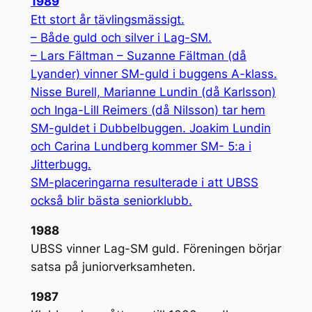
1989
Ett stort år tävlingsmässigt.
– Både guld och silver i Lag-SM.
– Lars Fältman – Suzanne Fältman (då
Lyander) vinner SM-guld i buggens A-klass.
Nisse Burell, Marianne Lundin (då Karlsson)
och Inga-Lill Reimers (då Nilsson) tar hem
SM-guldet i Dubbelbuggen. Joakim Lundin
och Carina Lundberg kommer SM- 5:a i
Jitterbugg.
SM-placeringarna resulterade i att UBSS
också blir bästa seniorklubb.
1988
UBSS vinner Lag-SM guld. Föreningen börjar
satsa på juniorverksamheten.
1987