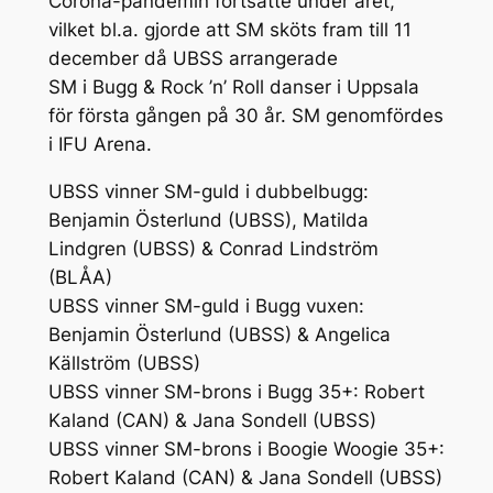
Corona-pandemin fortsatte under året,
vilket bl.a. gjorde att SM sköts fram till 11
december då UBSS arrangerade
SM i Bugg & Rock ’n’ Roll danser i Uppsala
för första gången på 30 år. SM genomfördes
i IFU Arena.
UBSS vinner SM-guld i dubbelbugg:
Benjamin Österlund (UBSS), Matilda
Lindgren (UBSS) & Conrad Lindström
(BLÅA)
UBSS vinner SM-guld i Bugg vuxen:
Benjamin Österlund (UBSS) & Angelica
Källström (UBSS)
UBSS vinner SM-brons i Bugg 35+: Robert
Kaland (CAN) & Jana Sondell (UBSS)
UBSS vinner SM-brons i Boogie Woogie 35+:
Robert Kaland (CAN) & Jana Sondell (UBSS)