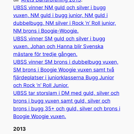
UBSS vinner NM guld och silver i bugg
vuxen, NM guld i bugg junior, NM guld i
dubbelbugg, NM silver i Rock ’n’ Roll junior,
NM brons i Boogie-Woogie.
UBSS vinner SM guld och silver i bugg
vuxen. Johan och Hanna blir Svenska
mästare för tredje gången.
UBSS vinner SM brons i dubbelbugg vuxen,
SM brons i Boogie Woogie vuxen samt två
fjärdeplatser i juniorklasserna Bugg Junior
och Rock ’n’ Roll Junior.
UBSS tar storslam i DM med guld, silver och
brons i bugg vuxen samt guld, silver och
brons i bugg 35+ och guld, silver och brons i
Boogie Woogie vuxen.
2013