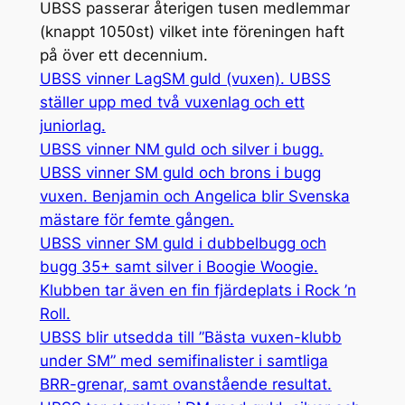
UBSS passerar återigen tusen medlemmar
(knappt 1050st) vilket inte föreningen haft
på över ett decennium.
UBSS vinner LagSM guld (vuxen). UBSS
ställer upp med två vuxenlag och ett
juniorlag.
UBSS vinner NM guld och silver i bugg.
UBSS vinner SM guld och brons i bugg
vuxen. Benjamin och Angelica blir Svenska
mästare för femte gången.
UBSS vinner SM guld i dubbelbugg och
bugg 35+ samt silver i Boogie Woogie.
Klubben tar även en fin fjärdeplats i Rock ’n
Roll.
UBSS blir utsedda till ”Bästa vuxen-klubb
under SM” med semifinalister i samtliga
BRR-grenar, samt ovanstående resultat.