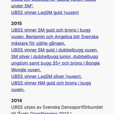
under SM”.
UBSS vinner LagSM guld (vuxen)
2015
UBSS vinner SM guld och brons i bugg
vuxen. Benjamin och Angelica blir Svenska
mästare för sjätte gången.
UBSS vinner SM guld i dubbelbugg vuxen,
SM silver i dubbelbugg junior, dubbelbugg
ungdom samt bugg 35+ och brons i Boogie
Woogie vuxen.
UBSS vinner LagSM silver (vuxen).
UBSS vinner NM guld och brons i bugg
vuxen.
2014
UBSS utses av Svenska Danssportförbundet
till ”
Årets Dansförening 2013
.”