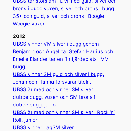
UBSS tar storslam i DM med guld, silver och
brons i bugg vuxen, silver och brons i bugg
35+ och guld, silver och brons i Boogie
Woogie vuxen.
2012
UBSS vinner VM silver i bugg genom
Benjamin och Angelica. Stefan Harrius och
Emelie Elander tar en fin fjärdeplats i VM i
bugg.
UBSS vinner SM guld och silver i bugg.
Johan och Hanna försvarar titeln.
UBSS är med och vinner SM silver i
dubbelbugg, vuxen och SM brons i
dubbelbugg, junior
UBSS är med och vinner SM silver i Rock ’n’
Roll, junior
UBSS vinner LagSM silver