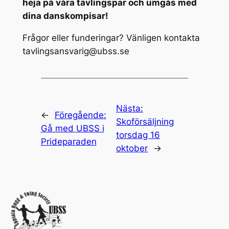
heja på våra tävlingspar och umgås med
dina danskompisar!
Frågor eller funderingar? Vänligen kontakta
tavlingsansvarig@ubss.se
Nästa:
←
Föregående:
Skoförsäljning
Gå med UBSS i
torsdag 16
Prideparaden
oktober
→