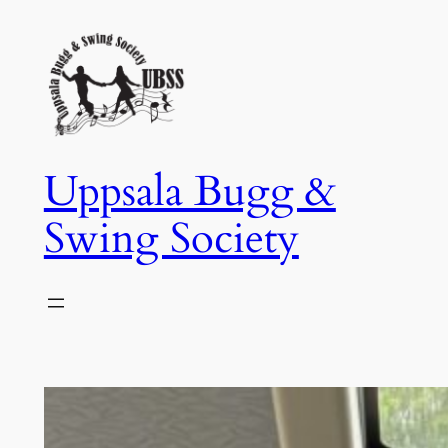
Hoppa
till
innehåll
Uppsala Bugg &
Swing Society