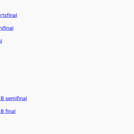
rtsfinal
ifinal
l
 B semifinal
B final