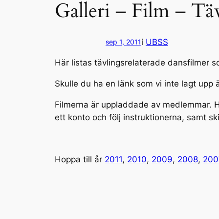
Galleri – Film – Tä
i
UBSS
sep 1, 2011
Här listas tävlingsrelaterade dansfilmer s
Skulle du ha en länk som vi inte lagt upp 
Filmerna är uppladdade av medlemmar. H
ett konto och följ instruktionerna, samt sk
Hoppa till år
2011
,
2010
,
2009
,
2008
,
200