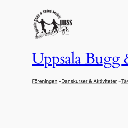
Hoppa
till
innehåll
Uppsala Bugg 
Föreningen
Danskurser & Aktiviteter
Täv