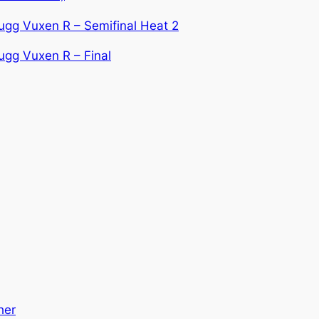
ugg Vuxen R – Semifinal Heat 2
ugg Vuxen R – Final
her