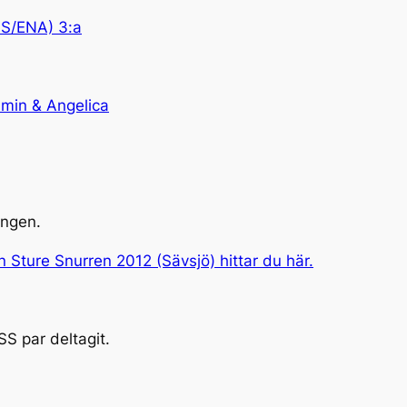
SS/ENA) 3:a
amin & Angelica
ingen.
 Sture Snurren 2012 (Sävsjö) hittar du här.
SS par deltagit.