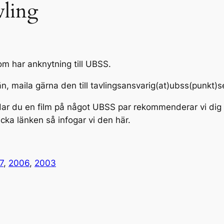
vling
om har anknytning till UBSS.
än, maila gärna den till tavlingsansvarig(at)ubss(punkt)s
ar du en film på något UBSS par rekommenderar vi dig
icka länken så infogar vi den här.
7
,
2006
,
2003