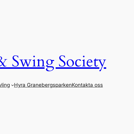
& Swing Society
ling
Hyra Granebergsparken
Kontakta oss