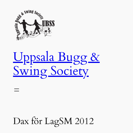
Hoppa
till
innehåll
Uppsala Bugg &
Swing Society
Dax för LagSM 2012