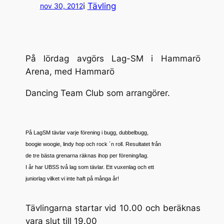
i
Tävling
nov 30, 2012
På lördag avgörs Lag-SM i Hammarö
Arena, med Hammarö
Dancing Team Club som arrangörer.
På LagSM tävlar varje förening i bugg, dubbelbugg,
boogie woogie, lindy hop och rock ´n roll. Resultatet från
de tre bästa grenarna räknas ihop per förening/lag.
I år har UBSS två lag som tävlar. Ett vuxenlag och ett
juniorlag vilket vi inte haft på många år!
Tävlingarna startar vid 10.00 och beräknas
vara slut till 19.00