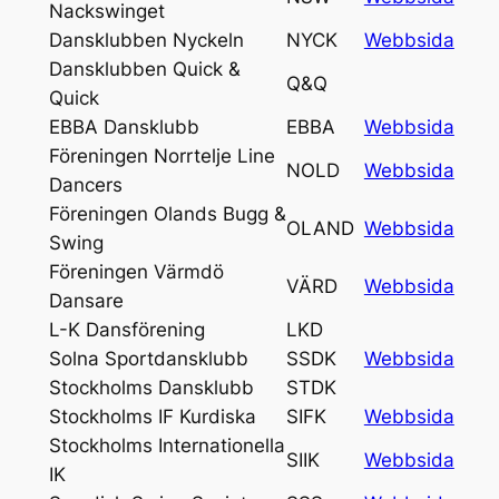
Nackswinget
Dansklubben Nyckeln
NYCK
Webbsida
Dansklubben Quick &
Q&Q
Quick
EBBA Dansklubb
EBBA
Webbsida
Föreningen Norrtelje Line
NOLD
Webbsida
Dancers
Föreningen Olands Bugg &
OLAND
Webbsida
Swing
Föreningen Värmdö
VÄRD
Webbsida
Dansare
L-K Dansförening
LKD
Solna Sportdansklubb
SSDK
Webbsida
Stockholms Dansklubb
STDK
Stockholms IF Kurdiska
SIFK
Webbsida
Stockholms Internationella
SIIK
Webbsida
IK