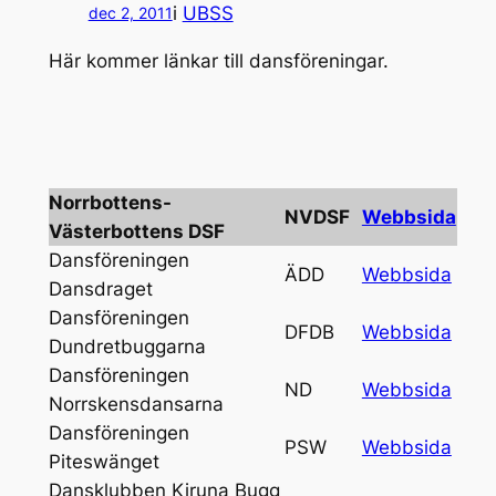
i
UBSS
dec 2, 2011
Här kommer länkar till dansföreningar.
Norrbottens-
NVDSF
Webbsida
Västerbottens DSF
Dansföreningen
ÄDD
Webbsida
Dansdraget
Dansföreningen
DFDB
Webbsida
Dundretbuggarna
Dansföreningen
ND
Webbsida
Norrskensdansarna
Dansföreningen
PSW
Webbsida
Piteswänget
Dansklubben Kiruna Bugg