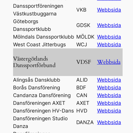
Danssportföreningen
VKB
Webbsida
Västkustbuggarna
Göteborgs
GDSK
Webbsida
Danssportklubb
Mölndals Danssportklubb
MÖLDK
Webbsida
West Coast Jitterbugs
WCJ
Webbsida
Västergötlands
VDSF
Webbsida
Danssportförbund
Alingsås Dansklubb
ALID
Webbsida
Borås Dansförening
BDF
Webbsida
Candanza Dansförening
CAN
Webbsida
Dansföreningen AXET
AXET
Webbsida
Dansföreningen HV-Dans
HVD
Webbsida
Dansföreningen Studio
DANZA
Webbsida
Danza