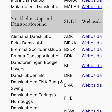
Mora Dansklubb
MORA
Webbsida
Mälardalens Dansklubb
MÄLAR
Webbsida
Stockholm-Upplands
SUDF
Webbsida
Danssportförbund
Alemana Dansklubb
ADK
Webbsida
Birka Dansklubb
BIRKA
Webbsida
Bromma Sportdansklubb
BSDK
Webbsida
Brunna Danssportklubb
BDK
Webbsida
Dansföreningen Boogie
BL
Webbsida
Lovers
Dansklubben Elit
DKE
Webbsida
Dansklubben ENA Bugg &
ENA
Webbsida
Swing
Dansklubben Färingsö
FHB
Humbuggs
Dansklubben
NSW
Webbsida