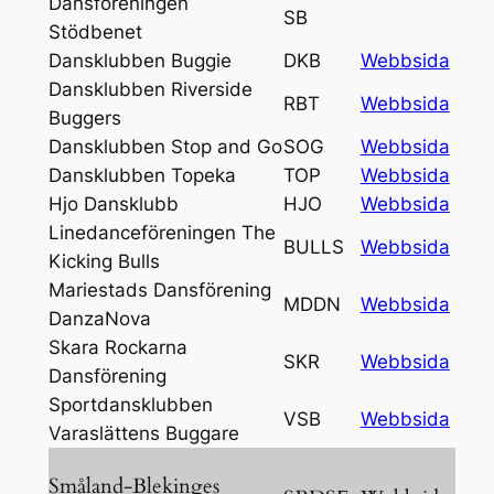
Dansföreningen
SB
Stödbenet
Dansklubben Buggie
DKB
Webbsida
Dansklubben Riverside
RBT
Webbsida
Buggers
Dansklubben Stop and Go
SOG
Webbsida
Dansklubben Topeka
TOP
Webbsida
Hjo Dansklubb
HJO
Webbsida
Linedanceföreningen The
BULLS
Webbsida
Kicking Bulls
Mariestads Dansförening
MDDN
Webbsida
DanzaNova
Skara Rockarna
SKR
Webbsida
Dansförening
Sportdansklubben
VSB
Webbsida
Varaslättens Buggare
Småland-Blekinges