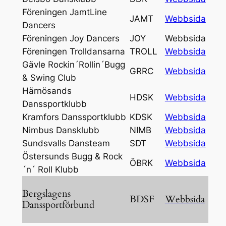
Föreningen JamtLine
JAMT
Webbsida
Dancers
Föreningen Joy Dancers
JOY
Webbsida
Föreningen Trolldansarna
TROLL
Webbsida
Gävle Rockin´Rollin´Bugg
GRRC
Webbsida
& Swing Club
Härnösands
HDSK
Webbsida
Danssportklubb
Kramfors Danssportklubb
KDSK
Webbsida
Nimbus Dansklubb
NIMB
Webbsida
Sundsvalls Dansteam
SDT
Webbsida
Östersunds Bugg & Rock
ÖBRK
Webbsida
´n´ Roll Klubb
Bergslagens
BDSF
Webbsida
Danssportförbund