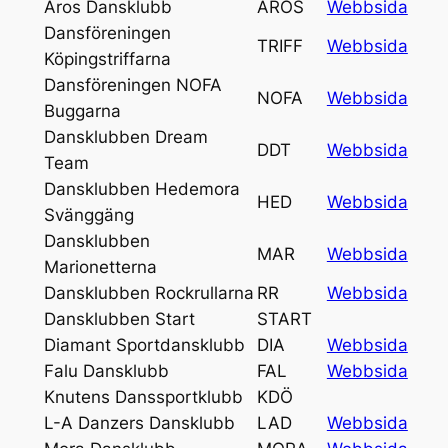
Aros Dansklubb
AROS
Webbsida
Dansföreningen
TRIFF
Webbsida
Köpingstriffarna
Dansföreningen NOFA
NOFA
Webbsida
Buggarna
Dansklubben Dream
DDT
Webbsida
Team
Dansklubben Hedemora
HED
Webbsida
Svänggäng
Dansklubben
MAR
Webbsida
Marionetterna
Dansklubben Rockrullarna
RR
Webbsida
Dansklubben Start
START
Diamant Sportdansklubb
DIA
Webbsida
Falu Dansklubb
FAL
Webbsida
Knutens Danssportklubb
KDÖ
L-A Danzers Dansklubb
LAD
Webbsida