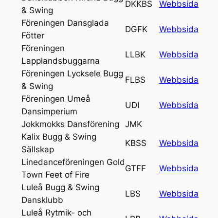
DKKBS
Webbsida
& Swing
Föreningen Dansglada
DGFK
Webbsida
Fötter
Föreningen
LLBK
Webbsida
Lapplandsbuggarna
Föreningen Lycksele Bugg
FLBS
Webbsida
& Swing
Föreningen Umeå
UDI
Webbsida
Dansimperium
Jokkmokks Dansförening
JMK
Kalix Bugg & Swing
KBSS
Webbsida
Sällskap
Linedanceföreningen Gold
GTFF
Webbsida
Town Feet of Fire
Luleå Bugg & Swing
LBS
Webbsida
Dansklubb
Luleå Rytmik- och