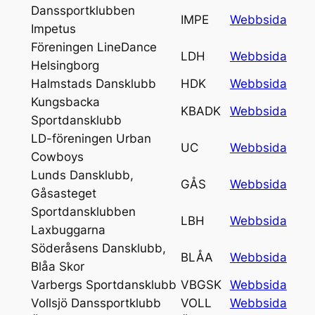
Danssportklubben
IMPE
Webbsida
Impetus
Föreningen LineDance
LDH
Webbsida
Helsingborg
Halmstads Dansklubb
HDK
Webbsida
Kungsbacka
KBADK
Webbsida
Sportdansklubb
LD-föreningen Urban
UC
Webbsida
Cowboys
Lunds Dansklubb,
GÅS
Webbsida
Gåsasteget
Sportdansklubben
LBH
Webbsida
Laxbuggarna
Söderåsens Dansklubb,
BLÅA
Webbsida
Blåa Skor
Varbergs Sportdansklubb
VBGSK
Webbsida
Vollsjö Danssportklubb
VOLL
Webbsida