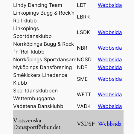
Lindy Dancing Team
LDT
Webbsida
Linköpings Bugg & Rock’n’
LBRR
Roll klubb
Linköpings
LSDK
Webbsida
Sportdansklubb
Norrköpings Bugg & Rock
NBR
Webbsida
´n´Roll klubb
Norrköpings Sportdansare
NOSD
Webbsida
Nyköpings Dansförening
NDF
Webbsida
Smékickers Linedance
SME
Webbsida
Klubb
Sportdansklubben
WETT
Webbsida
Wetternbuggarna
Vadstena Dansklubb
VADK
Webbsida
Västsvenska
VSDSF
Webbsida
Danssportförbundet