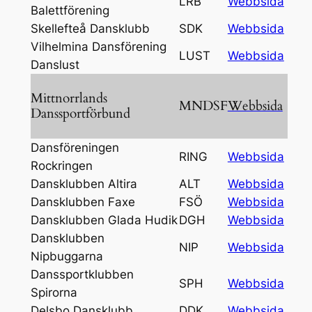
LRB
Webbsida
Balettförening
Skellefteå Dansklubb
SDK
Webbsida
Vilhelmina Dansförening
LUST
Webbsida
Danslust
Mittnorrlands
MNDSF
Webbsida
Danssportförbund
Dansföreningen
RING
Webbsida
Rockringen
Dansklubben Altira
ALT
Webbsida
Dansklubben Faxe
FSÖ
Webbsida
Dansklubben Glada Hudik
DGH
Webbsida
Dansklubben
NIP
Webbsida
Nipbuggarna
Danssportklubben
SPH
Webbsida
Spirorna
Delsbo Dansklubb
DDK
Webbsida