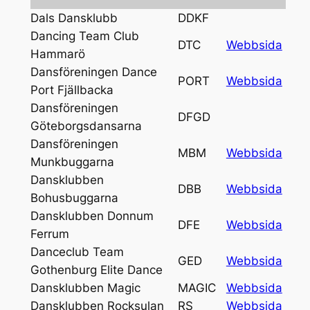
Dals Dansklubb
DDKF
Dancing Team Club
DTC
Webbsida
Hammarö
Dansföreningen Dance
PORT
Webbsida
Port Fjällbacka
Dansföreningen
DFGD
Göteborgsdansarna
Dansföreningen
MBM
Webbsida
Munkbuggarna
Dansklubben
DBB
Webbsida
Bohusbuggarna
Dansklubben Donnum
DFE
Webbsida
Ferrum
Danceclub Team
GED
Webbsida
Gothenburg Elite Dance
Dansklubben Magic
MAGIC
Webbsida
Dansklubben Rocksulan
RS
Webbsida