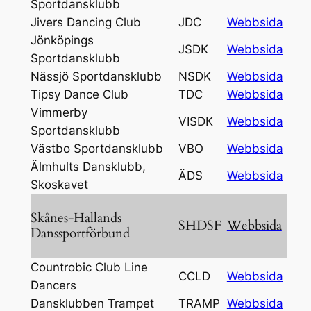
Sportdansklubb
Jivers Dancing Club
JDC
Webbsida
Jönköpings
JSDK
Webbsida
Sportdansklubb
Nässjö Sportdansklubb
NSDK
Webbsida
Tipsy Dance Club
TDC
Webbsida
Vimmerby
VISDK
Webbsida
Sportdansklubb
Västbo Sportdansklubb
VBO
Webbsida
Älmhults Dansklubb,
ÄDS
Webbsida
Skoskavet
Skånes-Hallands
SHDSF
Webbsida
Danssportförbund
Countrobic Club Line
CCLD
Webbsida
Dancers
Dansklubben Trampet
TRAMP
Webbsida