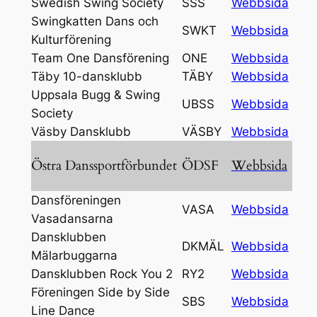
Swedish Swing Society
SSS
Webbsida
Swingkatten Dans och
SWKT
Webbsida
Kulturförening
Team One Dansförening
ONE
Webbsida
Täby 10-dansklubb
TÄBY
Webbsida
Uppsala Bugg & Swing
UBSS
Webbsida
Society
Väsby Dansklubb
VÄSBY
Webbsida
Östra Danssportförbundet
ÖDSF
Webbsida
Dansföreningen
VASA
Webbsida
Vasadansarna
Dansklubben
DKMÄL
Webbsida
Mälarbuggarna
Dansklubben Rock You 2
RY2
Webbsida
Föreningen Side by Side
SBS
Webbsida
Line Dance