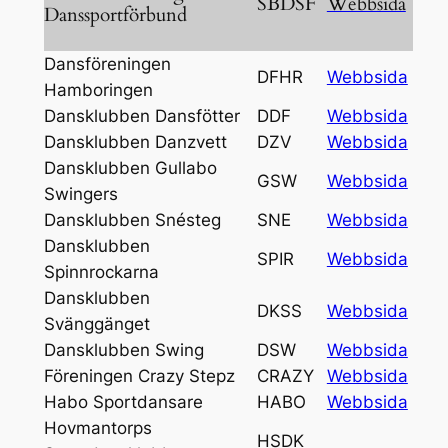
SBDSF
Webbsida
Danssportförbund
Dansföreningen
DFHR
Webbsida
Hamboringen
Dansklubben Dansfötter
DDF
Webbsida
Dansklubben Danzvett
DZV
Webbsida
Dansklubben Gullabo
GSW
Webbsida
Swingers
Dansklubben Snésteg
SNE
Webbsida
Dansklubben
SPIR
Webbsida
Spinnrockarna
Dansklubben
DKSS
Webbsida
Svänggänget
Dansklubben Swing
DSW
Webbsida
Föreningen Crazy Stepz
CRAZY
Webbsida
Habo Sportdansare
HABO
Webbsida
Hovmantorps
HSDK