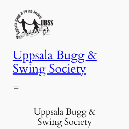
Hoppa
till
innehåll
Uppsala Bugg &
Swing Society
Uppsala Bugg &
Swing Society