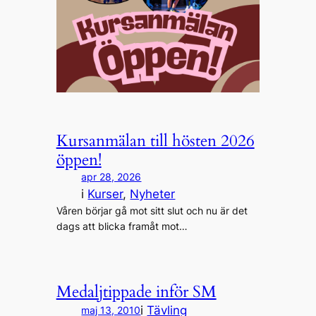
Kursanmälan till hösten 2026
öppen!
apr 28, 2026
i
Kurser
, 
Nyheter
Våren börjar gå mot sitt slut och nu är det
dags att blicka framåt mot…
Medaljtippade inför SM
i
Tävling
maj 13, 2010