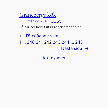
Granebergs kök
i
UBSS
mar 22, 2010
Så här ser köket ut i Granebergsparken.
←
Föregående sida
1
…
240
241
242
243
244
…
248
Nästa sida
→
Alla nyheter