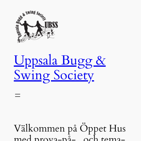
Hoppa
till
innehåll
Uppsala Bugg &
Swing Society
Välkommen på Öppet Hus
med prova-på- , och tema-