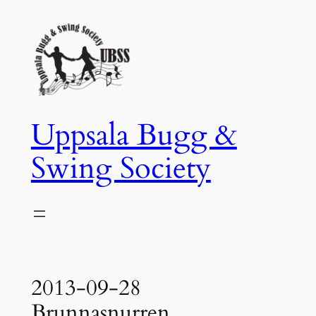
Hoppa
till
innehåll
Uppsala Bugg &
Swing Society
2013-09-28
Brunnasnurren