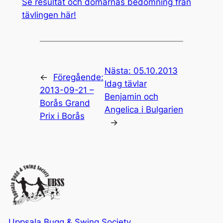
Se resultat och domarnas bedömning från
tävlingen här!
Nästa:
05.10.2013
←
Föregående:
Idag tävlar
2013-09-21 –
Benjamin och
Borås Grand
Angelica i Bulgarien
Prix i Borås
→
Uppsala Bugg & Swing Society